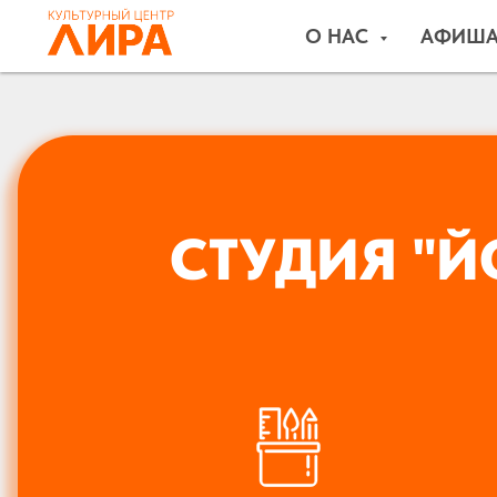
О НАС
АФИШ
СТУДИЯ "Й