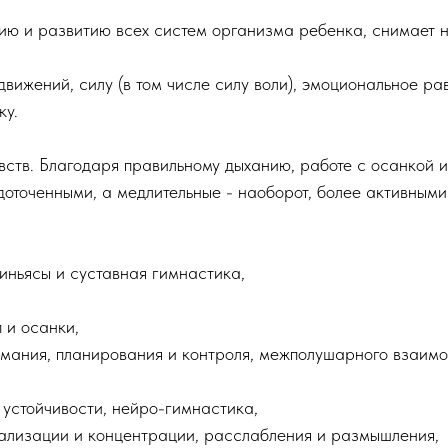
нию и развитию всех систем организма ребенка, снимает н
движений, силу (в том числе силу воли), эмоциональное р
ку.
чувств. Благодаря правильному дыханию, работе с осанкой
доточенными, а медлительные - наоборот, более активными
иньясы и суставная гимнастика,
 и осанки,
имания, планирования и контроля, межполушарного взаимо
устойчивости, нейро-гимнастика,
уализации и концентрации, расслабления и размышления,