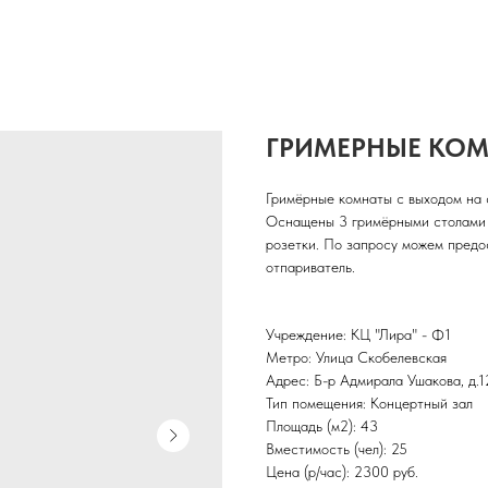
ГРИМЕРНЫЕ КО
Гримёрные комнаты с выходом на с
Оснащены 3 гримёрными столами с
розетки. По запросу можем предос
отпариватель.
Учреждение: КЦ "Лира" - Ф1
Метро: Улица Скобелевская
Адрес: Б-р Адмирала Ушакова, д.1
Тип помещения: Концертный зал
Площадь (м2): 43
Вместимость (чел): 25
Цена (р/час): 2300 руб.