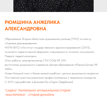
РЮМШИНА АНЖЕЛИКА
АЛЕКСАНДРОВНА
Образование: Второе областное музыкальное училище (1992) по классу
«Хоровое дирижирование».
НОЧУ ВПО «Институт государственного администрирования» (2015),
психолого-педагогический факультет, специальность: психолог-консультант.
Педагог первой категории.
Опыт работы: культорганизатор ГОУ СОШ № 259;
воспитатель дошкольного отделения Центра образования «Южное Бутово №
1883».
Имеет большой опыт и багаж знаний в работе с детьми дошкольного возраста.
Постоянный участник различных профессиональных и творческих конкурсов.
С 2012 года работает в филиале КЦ «Лира» (Щербинка).
"САДКО" ТЕАТРАЛЬНО-МУЗЫКАЛЬНАЯ СТУДИЯ
"МАСТЕРИЛКА" - СТУДИЯ ДИЗАЙНА