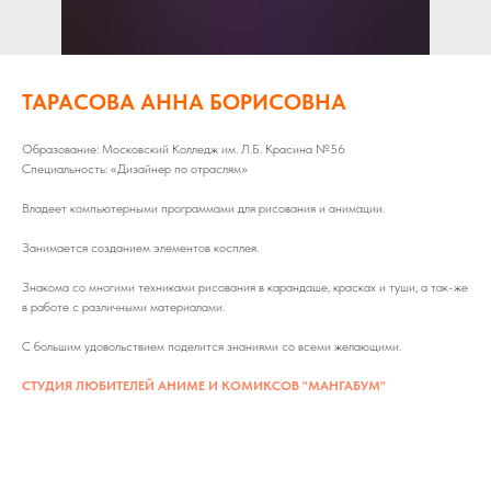
ТАРАСОВА АННА БОРИСОВНА
Образование: Московский Колледж им. Л.Б. Красина №56
Специальность: «Дизайнер по отраслям»
Владеет компьютерными программами для рисования и анимации.
Занимается созданием элементов косплея.
Знакома со многими техниками рисования в карандаше, красках и туши, а так-же
в работе с различными материалами.
С большим удовольствием поделится знаниями со всеми желающими.
СТУДИЯ ЛЮБИТЕЛЕЙ АНИМЕ И КОМИКСОВ "МАНГАБУМ"