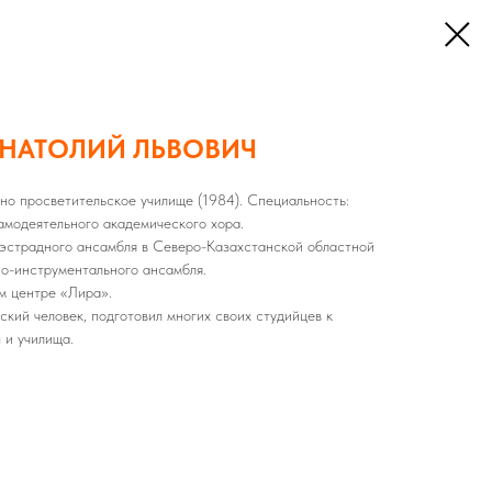
НАТОЛИЙ ЛЬВОВИЧ
но просветительское училище (1984). Специальность:
амодеятельного академического хора.
 эстрадного ансамбля в Северо-Казахстанской областной
но-инструментального ансамбля.
м центре «Лира».
ский человек, подготовил многих своих студийцев к
 и училища.