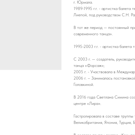
г. Юрмала.
1989-1995 г.г. - артистка балет
Лиепой, под руководством С.Н. Р
В тот же период — постоянный п
современного танца».
1995-2003 г.г. - артистка балета
С 2003 г. — создатель, руководи
танца «Форсаж»;
2005 г. - Участвовала в Междуна
2006 г. – Занималась постановко
Головкиной.
В 2016 года Светлана Симина со
центре «Лира».
Гастролировала в составе труппы 
Великобритания, Япония, Турция, Б