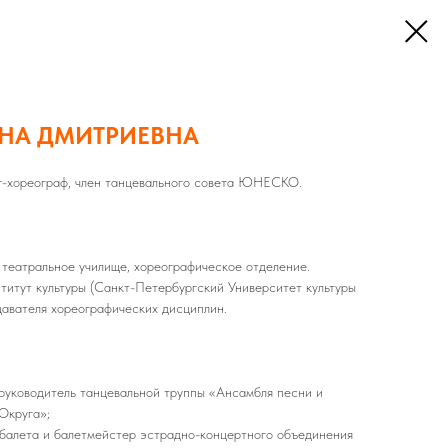
НА ДМИТРИЕВНА
ог-хореограф, член танцевального совета ЮНЕСКО.
е театральное училище, хореографическое отделение.
нститут культуры (Санкт-Петербургский Университет культуры
давателя хореографических дисциплин.
, руководитель танцевальной труппы «Ансамбля песни и
Округа»;
а балета и балетмейстер эстрадно-концертного объединения