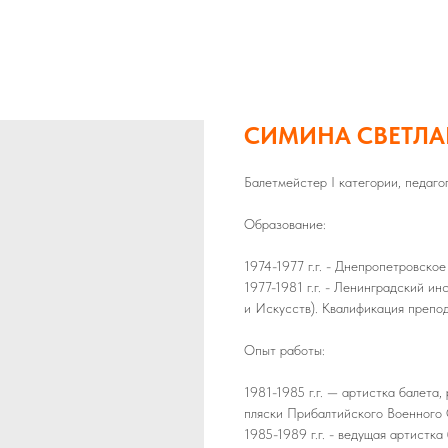
СИМИНА СВЕТЛА
Балетмейстер I категории, педаг
Образование:
1974-1977 г.г. - Днепропетровско
1977-1981 г.г. - Ленинградский и
и Искусств). Квалификация препо
Опыт работы:
1981-1985 г.г. — артистка балета
пляски Прибалтийского Военного 
1985-1989 г.г. - ведущая артистк